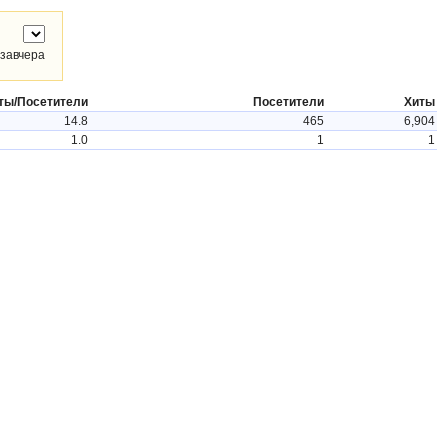
завчера
ты/Посетители
Посетители
Хиты
14.8
465
6,904
1.0
1
1