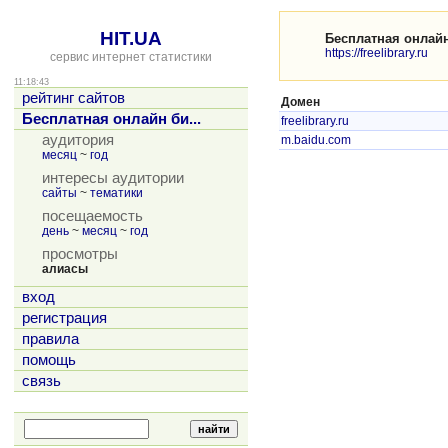
HIT.UA
Бесплатная онлай
https://freelibrary.ru
сервис интернет статистики
11:18:43
рейтинг сайтов
Домен
Бесплатная онлайн би...
freelibrary.ru
аудитория
m.baidu.com
месяц
~
год
интересы аудитории
сайты
~
тематики
посещаемость
день
~
месяц
~
год
просмотры
алиасы
вход
регистрация
правила
помощь
связь