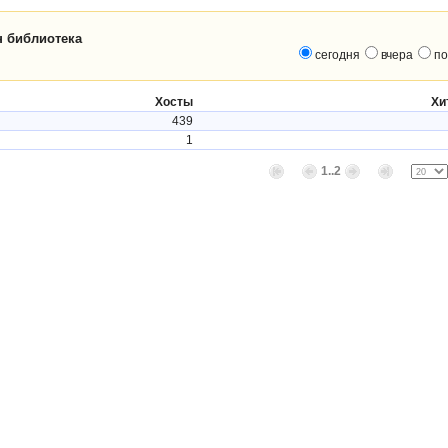
н библиотека
сегодня
вчера
по
Хосты
Хи
439
1
1..2