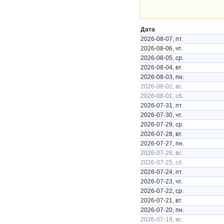
Дата
2026-08-07, пт.
2026-08-06, чт.
2026-08-05, ср.
2026-08-04, вт.
2026-08-03, пн.
2026-08-02, вс.
2026-08-01, сб.
2026-07-31, пт.
2026-07-30, чт.
2026-07-29, ср.
2026-07-28, вт.
2026-07-27, пн.
2026-07-26, вс.
2026-07-25, сб.
2026-07-24, пт.
2026-07-23, чт.
2026-07-22, ср.
2026-07-21, вт.
2026-07-20, пн.
2026-07-19, вс.