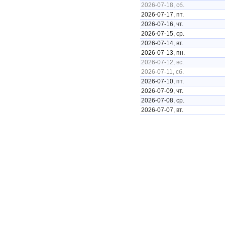
2026-07-18, сб.
2026-07-17, пт.
2026-07-16, чт.
2026-07-15, ср.
2026-07-14, вт.
2026-07-13, пн.
2026-07-12, вс.
2026-07-11, сб.
2026-07-10, пт.
2026-07-09, чт.
2026-07-08, ср.
2026-07-07, вт.