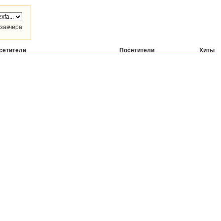
завчера
сетители
Посетители
Хиты