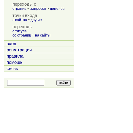
переходы с
страниц
~
запросов
~
доменов
точки входа
с сайтов
~
другие
переходы
с титула
со страниц
~
на сайты
вход
регистрация
правила
помощь
связь