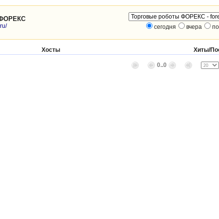
 ФОРЕКС
ru/
сегодня
вчера
по
Хосты
Хиты/По
0..0