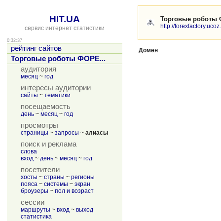
HIT.UA
Торговые роботы
http://forexfactory.ucoz.
сервис интернет статистики
0:32:37
рейтинг сайтов
Домен
Торговые роботы ФОРЕ...
аудитория
месяц
~
год
интересы аудитории
сайты
~
тематики
посещаемость
день
~
месяц
~
год
просмотры
страницы
~
запросы
~
алиасы
поиск и реклама
слова
вход
~
день
~
месяц
~
год
посетители
хосты
~
страны
~
регионы
пояса
~
системы
~
экран
броузеры
~
пол и возраст
сессии
маршруты
~
вход
~
выход
статистика