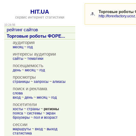
HIT.UA
Торговые роботы
http://forexfactory.ucoz.
сервис интернет статистики
10:24:56
рейтинг сайтов
Торговые роботы ФОРЕ...
аудитория
месяц
~
год
интересы аудитории
сайты
~
тематики
посещаемость
день
~
месяц
~
год
просмотры
страницы
~
запросы
~
алиасы
поиск и реклама
слова
вход
~
день
~
месяц
~
год
посетители
хосты
~
страны
~
регионы
пояса
~
системы
~
экран
броузеры
~
пол и возраст
сессии
маршруты
~
вход
~
выход
статистика