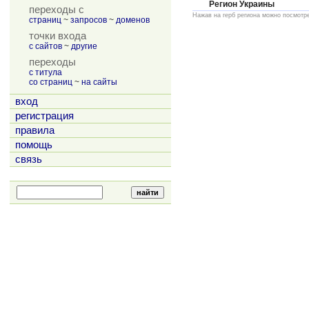
Регион Украины
переходы с
Нажав на герб региона можно посмотр
страниц
~
запросов
~
доменов
точки входа
с сайтов
~
другие
переходы
с титула
со страниц
~
на сайты
вход
регистрация
правила
помощь
связь