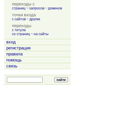
переходы с
страниц
~
запросов
~
доменов
точки входа
с сайтов
~
другие
переходы
с титула
со страниц
~
на сайты
вход
регистрация
правила
помощь
связь