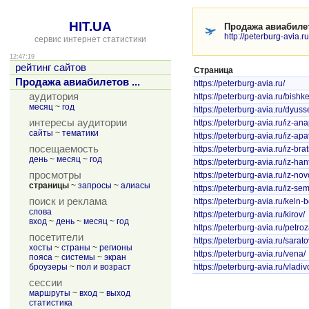
HIT.UA
Продажа авиабилет
http://peterburg-avia.ru
сервис интернет статистики
12:47:19
рейтинг сайтов
Страница
Продажа авиабилетов ...
https://peterburg-avia.ru/
аудитория
https://peterburg-avia.ru/bishke
месяц
~
год
https://peterburg-avia.ru/dyusse
интересы аудитории
https://peterburg-avia.ru/iz-an
сайты
~
тематики
https://peterburg-avia.ru/iz-apa
посещаемость
https://peterburg-avia.ru/iz-bra
день
~
месяц
~
год
https://peterburg-avia.ru/iz-ha
просмотры
https://peterburg-avia.ru/iz-no
страницы
~
запросы
~
алиасы
https://peterburg-avia.ru/iz-se
поиск и реклама
https://peterburg-avia.ru/keln-
слова
https://peterburg-avia.ru/kirov/
вход
~
день
~
месяц
~
год
https://peterburg-avia.ru/petro
посетители
https://peterburg-avia.ru/sarato
хосты
~
страны
~
регионы
https://peterburg-avia.ru/vena/
пояса
~
системы
~
экран
броузеры
~
пол и возраст
https://peterburg-avia.ru/vladiv
сессии
маршруты
~
вход
~
выход
статистика