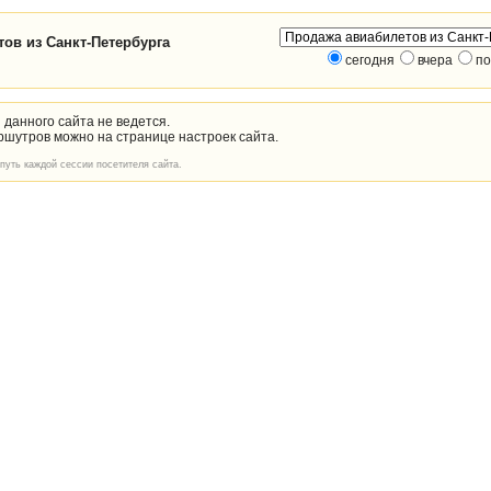
ов из Санкт-Петербурга
сегодня
вчера
по
 данного сайта не ведется.
ршутров можно на странице настроек сайта.
уть каждой сессии посетителя сайта.