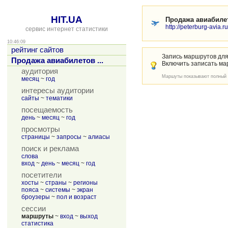
HIT.UA
Продажа авиабилет
http://peterburg-avia.ru
сервис интернет статистики
10:46:09
рейтинг сайтов
Запись маршрутов для
Продажа авиабилетов ...
Включить записать ма
аудитория
Маршуты показывают полный п
месяц
~
год
интересы аудитории
сайты
~
тематики
посещаемость
день
~
месяц
~
год
просмотры
страницы
~
запросы
~
алиасы
поиск и реклама
слова
вход
~
день
~
месяц
~
год
посетители
хосты
~
страны
~
регионы
пояса
~
системы
~
экран
броузеры
~
пол и возраст
сессии
маршруты
~
вход
~
выход
статистика