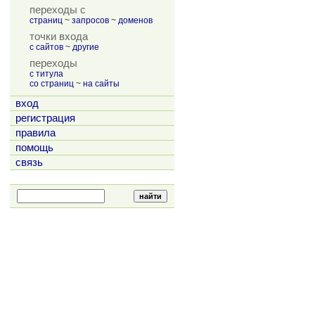
переходы с
страниц
~
запросов
~
доменов
точки входа
с сайтов
~
другие
переходы
с титула
со страниц
~
на сайты
вход
регистрация
правила
помощь
связь