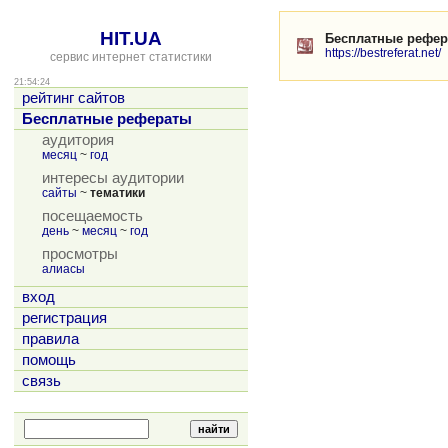
HIT.UA
Бесплатные рефе
https://bestreferat.net/
сервис интернет статистики
21:54:24
рейтинг сайтов
Бесплатные рефераты
аудитория
месяц
~
год
интересы аудитории
сайты
~
тематики
посещаемость
день
~
месяц
~
год
просмотры
алиасы
вход
регистрация
правила
помощь
связь