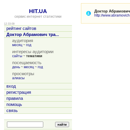
HIT.UA
Доктор Абрамович
http://www.abramovic
сервис интернет статистики
12:33:09
рейтинг сайтов
Доктор Абрамович тра...
аудитория
месяц
~
год
интересы аудитории
сайты
~
тематики
посещаемость
день
~
месяц
~
год
просмотры
алиасы
вход
регистрация
правила
помощь
связь