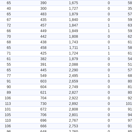
65
390
1,675
0
58
40
300
1,727
0
35
65
483
1,879
0
57
67
435
1,840
0
59
72
457
1,847
1
63
66
449
1,849
1
59
70
442
1,808
0
62
68
438
1,743
0
61
65
458
1,711
1
58
71
425
1,724
1
61
61
382
1,879
0
54
55
391
2,088
0
51
65
445
2,290
0
57
77
549
2,495
1
68
91
603
2,659
0
80
90
604
2,749
0
81
89
621
2,827
0
80
106
704
2,922
0
92
113
730
2,892
0
101
101
672
2,808
0
91
105
706
2,801
0
94
110
696
2,767
0
97
106
666
2,753
0
91
96
648
2,760
0
85