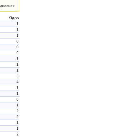
дневная
Ядро
1
1
1
0
0
0
1
1
1
3
4
1
1
0
1
2
2
1
1
2