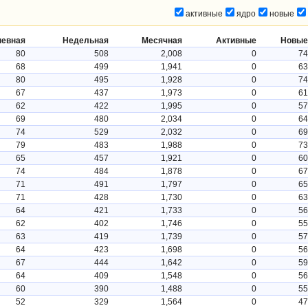
активные
ядро
новые
невная
Недельная
Месячная
Активные
Новые
80
508
2,008
0
74
68
499
1,941
0
63
80
495
1,928
0
74
67
437
1,973
0
61
62
422
1,995
0
57
69
480
2,034
0
64
74
529
2,032
0
69
79
483
1,988
0
73
65
457
1,921
0
60
74
484
1,878
0
67
71
491
1,797
0
65
71
428
1,730
0
63
64
421
1,733
0
56
62
402
1,746
0
55
63
419
1,739
0
57
64
423
1,698
0
56
67
444
1,642
0
59
64
409
1,548
0
56
60
390
1,488
0
55
52
329
1,564
0
47