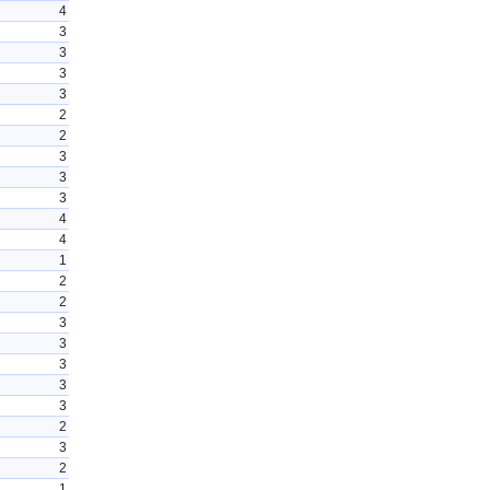
4
3
3
3
3
2
2
3
3
3
4
4
1
2
2
3
3
3
3
3
2
3
2
1