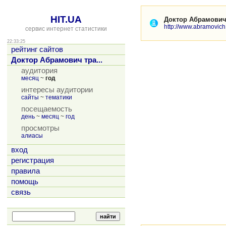
HIT.UA
Доктор Абрамович
http://www.abramovic
сервис интернет статистики
22:33:25
рейтинг сайтов
Доктор Абрамович тра...
аудитория
месяц
~
год
интересы аудитории
сайты
~
тематики
посещаемость
день
~
месяц
~
год
просмотры
алиасы
вход
регистрация
правила
помощь
связь