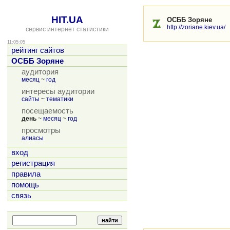
HIT.UA
ОСББ Зоряне
http://zoriane.kiev.ua/
сервис интернет статистики
11:05:05
рейтинг сайтов
ОСББ Зоряне
аудитория
месяц
~
год
интересы аудитории
сайты
~
тематики
посещаемость
день
~
месяц
~
год
просмотры
алиасы
вход
регистрация
правила
помощь
связь