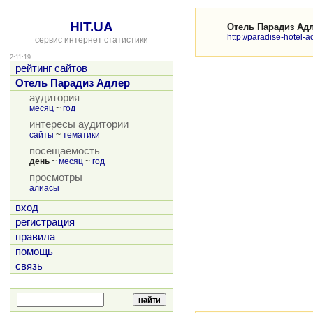
HIT.UA
Отель Парадиз Ад
http://paradise-hotel-ad
сервис интернет статистики
2:11:19
рейтинг сайтов
Отель Парадиз Адлер
аудитория
месяц
~
год
интересы аудитории
сайты
~
тематики
посещаемость
день
~
месяц
~
год
просмотры
алиасы
вход
регистрация
правила
помощь
связь