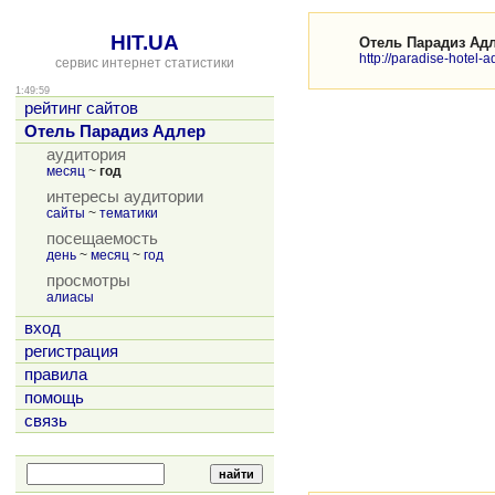
HIT.UA
Отель Парадиз Ад
http://paradise-hotel-ad
сервис интернет статистики
1:49:59
рейтинг сайтов
Отель Парадиз Адлер
аудитория
месяц
~
год
интересы аудитории
сайты
~
тематики
посещаемость
день
~
месяц
~
год
просмотры
алиасы
вход
регистрация
правила
помощь
связь