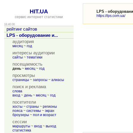
HIT.UA
LPS - оборудовани
https://lps.com.ua/
сервис интернет статистики
16:40:00
рейтинг сайтов
LPS - оборудование и...
аудитория
месяц
~
год
интересы аудитории
сайты
~
тематики
посещаемость
день
~
месяц
~
год
просмотры
страницы
~
запросы
~
алиасы
поиск и реклама
слова
вход
~
день
~
месяц
~
год
посетители
хосты
~
страны
~
регионы
пояса
~
системы
~
экран
броузеры
~
пол и возраст
сессии
маршруты
~
вход
~
выход
статистика