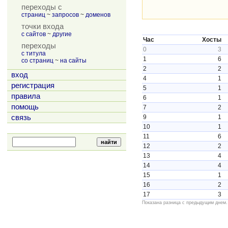
переходы с
страниц
~
запросов
~
доменов
точки входа
с сайтов
~
другие
Час
Хосты
переходы
0
3
с титула
1
6
со страниц
~
на сайты
2
2
вход
4
1
регистрация
5
1
правила
6
1
помощь
7
2
связь
9
1
10
1
11
6
12
2
13
4
14
4
15
1
16
2
17
3
Показана разница с предыдущим днем.