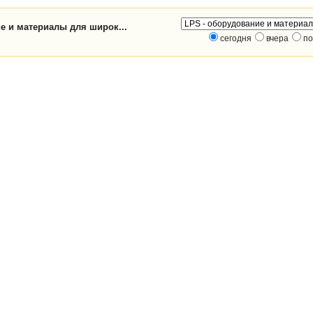
е и материалы для широк...
сегодня
вчера
по