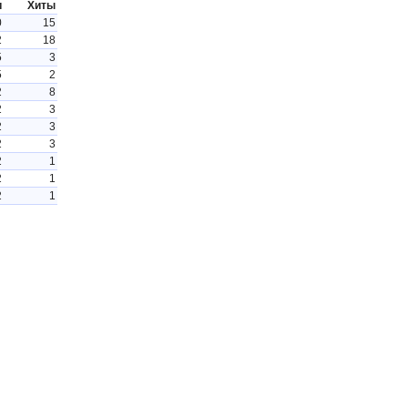
и
Хиты
0
15
2
18
5
3
5
2
2
8
2
3
2
3
2
3
2
1
2
1
2
1