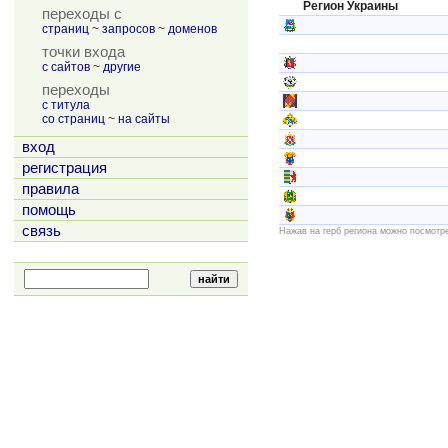
Регион Украины
переходы с
страниц
~
запросов
~
доменов
точки входа
с сайтов
~
другие
переходы
с титула
со страниц
~
на сайты
вход
регистрация
правила
помощь
связь
Нажав на герб региона можно посмотр