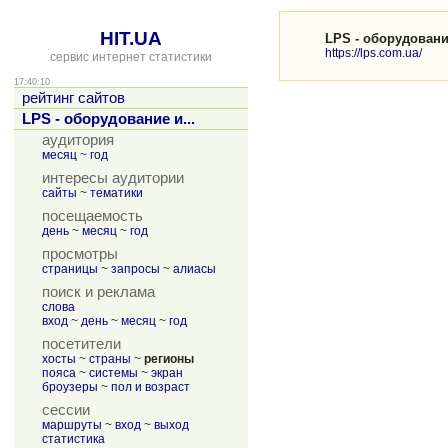
HIT.UA
LPS - оборудовани
https://lps.com.ua/
сервис интернет статистики
17:40:10
рейтинг сайтов
LPS - оборудование и...
аудитория
месяц
~
год
интересы аудитории
сайты
~
тематики
посещаемость
день
~
месяц
~
год
просмотры
страницы
~
запросы
~
алиасы
поиск и реклама
слова
вход
~
день
~
месяц
~
год
посетители
хосты
~
страны
~
регионы
пояса
~
системы
~
экран
броузеры
~
пол и возраст
сессии
маршруты
~
вход
~
выход
статистика