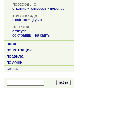
переходы с
страниц
~
запросов
~
доменов
точки входа
с сайтов
~
другие
переходы
с титула
со страниц
~
на сайты
вход
регистрация
правила
помощь
связь