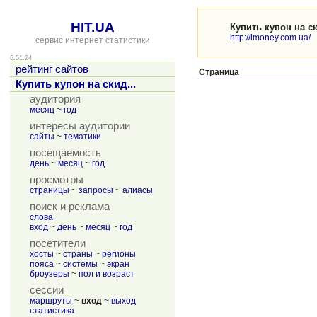
HIT.UA
Купить купон на с
http://lmoney.com.ua/
сервис интернет статистики
6:51:24
рейтинг сайтов
Страница
Купить купон на скид...
аудитория
месяц
~
год
интересы аудитории
сайты
~
тематики
посещаемость
день
~
месяц
~
год
просмотры
страницы
~
запросы
~
алиасы
поиск и реклама
слова
вход
~
день
~
месяц
~
год
посетители
хосты
~
страны
~
регионы
пояса
~
системы
~
экран
броузеры
~
пол и возраст
сессии
маршруты
~
вход
~
выход
статистика