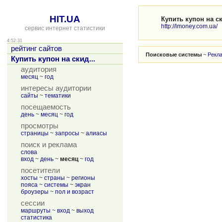
HIT.UA
Купить купон на с
http://lmoney.com.ua/
сервис интернет статистики
4:52:31
рейтинг сайтов
Поисковые системы
~
Рекл
Купить купон на скид...
аудитория
месяц
~
год
интересы аудитории
сайты
~
тематики
посещаемость
день
~
месяц
~
год
просмотры
страницы
~
запросы
~
алиасы
поиск и реклама
слова
вход
~
день
~
месяц
~
год
посетители
хосты
~
страны
~
регионы
пояса
~
системы
~
экран
броузеры
~
пол и возраст
сессии
маршруты
~
вход
~
выход
статистика