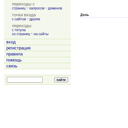
переходы с
страниц
~
запросов
~
доменов
точки входа
День
с сайтов
~
другие
переходы
с титула
со страниц
~
на сайты
вход
регистрация
правила
помощь
связь