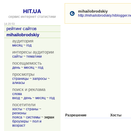
HIT.UA
mihailobrodskiy
http://mihailobrodskiy.hiblogger.ne
сервис интернет статистики
14:20:53
рейтинг сайтов
mihailobrodskiy
аудитория
месяц
~
год
интересы аудитории
сайты
~
тематики
посещаемость
день
~
месяц
~
год
просмотры
страницы
~
запросы
~
алиасы
поиск и реклама
слова
вход
~
день
~
месяц
~
год
посетители
хосты
~
страны
~
регионы
Разрешение
Хосты
пояса
~
системы
~
экран
броузеры
~
пол и
возраст