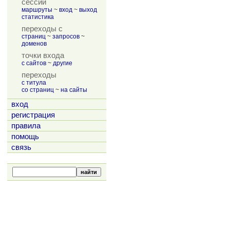
сессии
маршруты
~
вход
~
выход
статистика
переходы с
страниц
~
запросов
~
доменов
точки входа
с сайтов
~
другие
переходы
с титула
со страниц
~
на сайты
вход
регистрация
правила
помощь
связь