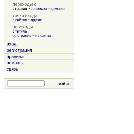
переходы с
страниц
~
запросов
~
доменов
точки входа
с сайтов
~
другие
переходы
с титула
со страниц
~
на сайты
вход
регистрация
правила
помощь
связь