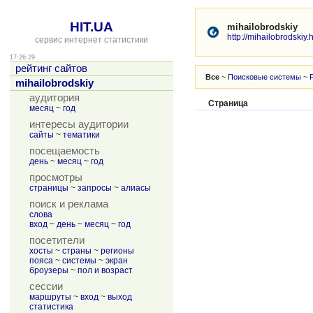
HIT.UA
mihailobrodskiy
http://mihailobrodskiy.
сервис интернет статистики
17:26:29
рейтинг сайтов
Все
~
Поисковые системы
~
mihailobrodskiy
аудитория
Страница
месяц
~
год
интересы аудитории
сайты
~
тематики
посещаемость
день
~
месяц
~
год
просмотры
страницы
~
запросы
~
алиасы
поиск и реклама
слова
вход
~
день
~
месяц
~
год
посетители
хосты
~
страны
~
регионы
пояса
~
системы
~
экран
броузеры
~
пол и возраст
сессии
маршруты
~
вход
~
выход
статистика