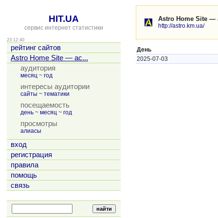
HIT.UA
Astro Home Site — 
http://astro.km.ua/
сервис интернет статистики
23:12:40
рейтинг сайтов
День
Astro Home Site — ас...
2025-07-03
аудитория
месяц
~
год
интересы аудитории
сайты
~
тематики
посещаемость
день
~
месяц
~
год
просмотры
алиасы
вход
регистрация
правила
помощь
связь