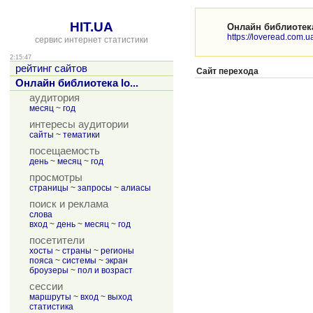
HIT.UA
Онлайн библиотека
https://loveread.com.u
сервис интернет статистики
2:15:47
рейтинг сайтов
Сайт перехода
Онлайн библиотека lo...
аудитория
месяц
~
год
интересы аудитории
сайты
~
тематики
посещаемость
день
~
месяц
~
год
просмотры
страницы
~
запросы
~
алиасы
поиск и реклама
слова
вход
~
день
~
месяц
~
год
посетители
хосты
~
страны
~
регионы
пояса
~
системы
~
экран
броузеры
~
пол и возраст
сессии
маршруты
~
вход
~
выход
статистика