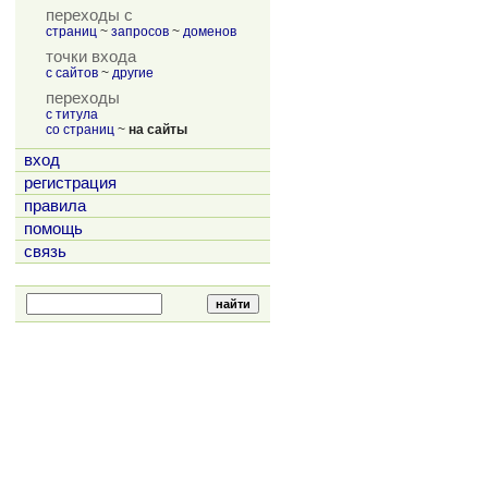
переходы с
страниц
~
запросов
~
доменов
точки входа
с сайтов
~
другие
переходы
с титула
со страниц
~
на сайты
вход
регистрация
правила
помощь
связь