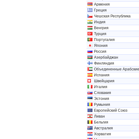
Армения
Греция
Чешская Республика
Индия
Венгрия
Турция
Португалия
Япония
Россия
Азербайджан
Финляндия
Объединенные Арабски
Испания
Швейцария
Италия
Словакия
Эстония
Румыния
Европейский Союз
Ливан
Бельгия
Австралия
Хорватия