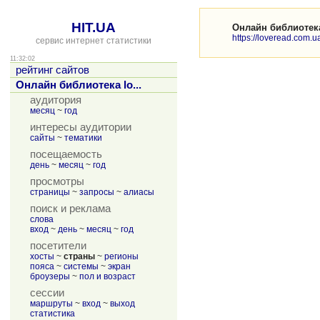
HIT.UA
Онлайн библиотека
https://loveread.com.u
сервис интернет статистики
11:32:02
рейтинг сайтов
Онлайн библиотека lo...
аудитория
месяц
~
год
интересы аудитории
сайты
~
тематики
посещаемость
день
~
месяц
~
год
просмотры
страницы
~
запросы
~
алиасы
поиск и реклама
слова
вход
~
день
~
месяц
~
год
посетители
хосты
~
страны
~
регионы
пояса
~
системы
~
экран
броузеры
~
пол и возраст
сессии
маршруты
~
вход
~
выход
статистика