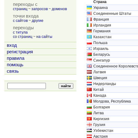
Страна
переходы с
Украина
страниц
~
запросов
~
доменов
Соединенные Штаты
точки входа
Франция
с сайтов
~
другие
Ирландия
переходы
Германия
с титула
со страниц
~
на сайты
Казахстан
Польша
вход
Израиль
регистрация
Беларусь
правила
Сингапур
помощь
Соединенное Королевст
связь
Латвия
Швеция
Нидерланды
Китай
Канада
Молдова, Республика
Болгария
Литва
Киргизия
Грузия
Узбекистан
Австрия