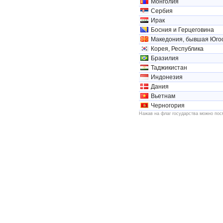
Монголия
Сербия
Ирак
Босния и Герцеговина
Македония, бывшая Югос
Корея, Республика
Бразилия
Таджикистан
Индонезия
Дания
Вьетнам
Черногория
Нажав на флаг государства можно пос