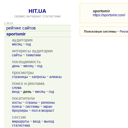
HIT.UA
sportsmir
https://sportsmir.com/
сервис интернет статистики
1:38:03
рейтинг сайтов
Поисковые системы
~
Рекл
sportsmir
аудитория
месяц
~
год
интересы аудитории
сайты
~
тематики
посещаемость
день
~
месяц
~
год
просмотры
страницы
~
запросы
~
алиасы
поиск и реклама
слова
вход
~
день
~
месяц
~
год
посетители
хосты
~
страны
~
регионы
пояса
~
системы
~
экран
броузеры
~
пол и возраст
сессии
маршруты
~
вход
~
выход
статистика