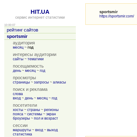
HIT.UA
sportsmir
https://sportsmir.com/
сервис интернет статистики
10:00:07
рейтинг сайтов
sportsmir
аудитория
месяц
~
год
интересы аудитории
сайты
~
тематики
посещаемость
день
~
месяц
~
год
просмотры
страницы
~
запросы
~
алиасы
поиск и реклама
слова
вход
~
день
~
месяц
~
год
посетители
хосты
~
страны
~
регионы
пояса
~
системы
~
экран
броузеры
~
пол и возраст
сессии
маршруты
~
вход
~
выход
статистика