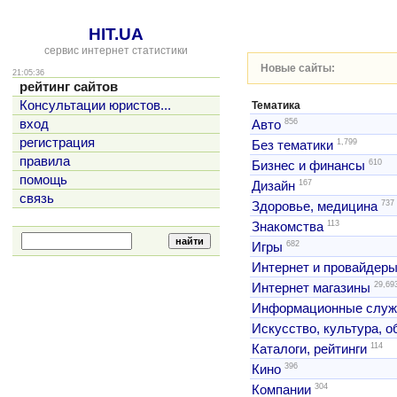
HIT.UA
сервис интернет статистики
Новые сайты:
21:05:36
рейтинг сайтов
Консультации юристов...
Тематика
856
вход
Авто
регистрация
1,799
Без тематики
правила
610
Бизнес и финансы
помощь
167
Дизайн
связь
737
Здоровье, медицина
113
Знакомства
682
Игры
Интернет и провайдер
29,69
Интернет магазины
Информационные слу
Искусство, культура, 
114
Каталоги, рейтинги
396
Кино
304
Компании