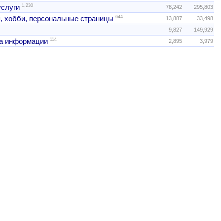
1,230
услуги
78,242
295,803
644
, хобби, персональные страницы
13,887
33,498
9,827
149,929
114
а информации
2,895
3,979