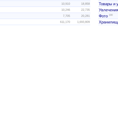
Товары и 
10,910
18,858
Увлечения
10,246
22,735
190
Фото
7,705
20,281
Хранилищ
611,170
1,693,809