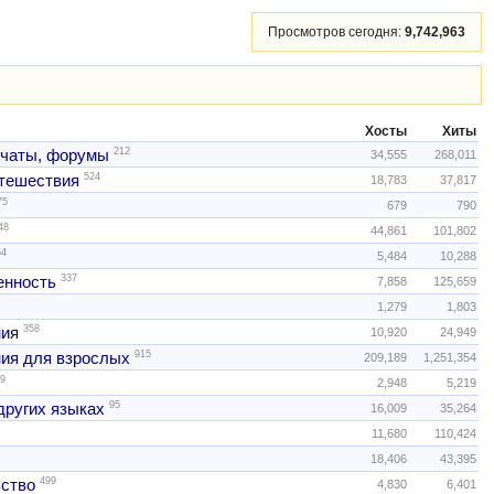
Просмотров сегодня:
9,742,963
Хосты
Хиты
212
 чаты, форумы
34,555
268,011
524
тешествия
18,783
37,817
75
679
790
48
44,861
101,802
54
5,484
10,288
337
нность
7,858
125,659
1,279
1,803
358
ния
10,920
24,949
915
ия для взрослых
209,189
1,251,354
9
2,948
5,219
95
других языках
16,009
35,264
11,680
110,424
18,406
43,395
499
ство
4,830
6,401