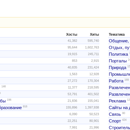
Хосты
Хиты
Тематика
Общение,
41,382
595,740
Отдых, пу
95,644
1,602,763
Политика
19,915
245,711
2
Порталы
853
2,915
1
Природа
40,835
231,424
Промышле
1,563
12,928
169
Работа
27,272
170,304
146
ы
Развлече
11,377
218,595
3
Развлечен
53,791
401,502
196
12
жбы
Реклама
21,836
155,041
916
образование
Сайты на 
155,896
1,397,938
90
Связь
6,090
50,523
424
Спорт
22,251
80,901
Строитель
7,991
21,996