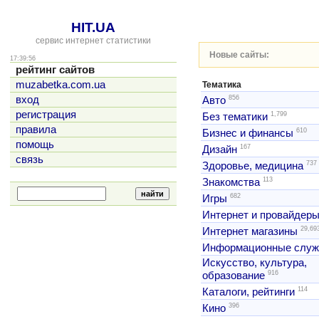
HIT.UA
сервис интернет статистики
Новые сайты:
17:39:56
рейтинг сайтов
muzabetka.com.ua
Тематика
856
вход
Авто
регистрация
1,799
Без тематики
правила
610
Бизнес и финансы
помощь
167
Дизайн
связь
737
Здоровье, медицина
113
Знакомства
682
Игры
Интернет и провайдер
29,69
Интернет магазины
Информационные слу
Искусство, культура,
916
образование
114
Каталоги, рейтинги
396
Кино