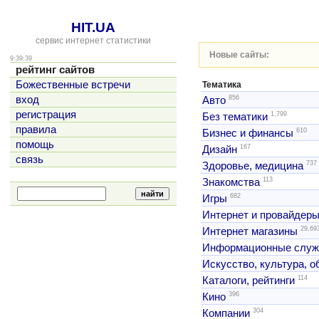
HIT.UA
сервис интернет статистики
Новые сайты:
9:39:39
рейтинг сайтов
Божественные встречи
Тематика
856
вход
Авто
регистрация
1,799
Без тематики
правила
610
Бизнес и финансы
помощь
167
Дизайн
связь
737
Здоровье, медицина
113
Знакомства
682
Игры
Интернет и провайдер
29,69
Интернет магазины
Информационные слу
Искусство, культура, 
114
Каталоги, рейтинги
396
Кино
304
Компании