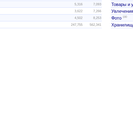
Товары и 
5,316
7,093
Увлечения
3,622
7,266
190
Фото
4,502
8,253
Хранилищ
247,755
562,341