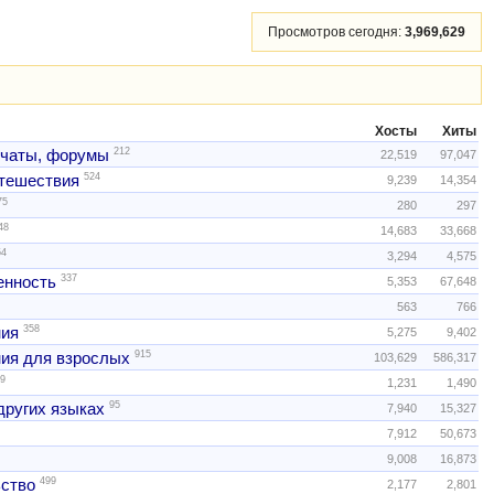
Просмотров сегодня:
3,969,629
Хосты
Хиты
212
 чаты, форумы
22,519
97,047
524
тешествия
9,239
14,354
75
280
297
48
14,683
33,668
54
3,294
4,575
337
нность
5,353
67,648
563
766
358
ния
5,275
9,402
915
ия для взрослых
103,629
586,317
9
1,231
1,490
95
других языках
7,940
15,327
7,912
50,673
9,008
16,873
499
ство
2,177
2,801