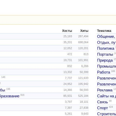
Хосты
Хиты
Тематика
Общение,
25,193
287,494
Отдых, пу
35,201
698,064
Политика
12,052
120,201
2
Порталы
472
813
1
Природа
19,731
101,991
Промышле
832
6,266
169
Работа
13,332
50,399
146
ы
Развлече
7,737
121,633
3
Развлечен
24,952
195,942
196
12
жбы
Реклама
14,366
56,593
916
образование
Сайты на 
85,931
525,184
90
Связь
3,797
18,101
424
Спорт
7,397
27,838
Строитель
5,261
9,643