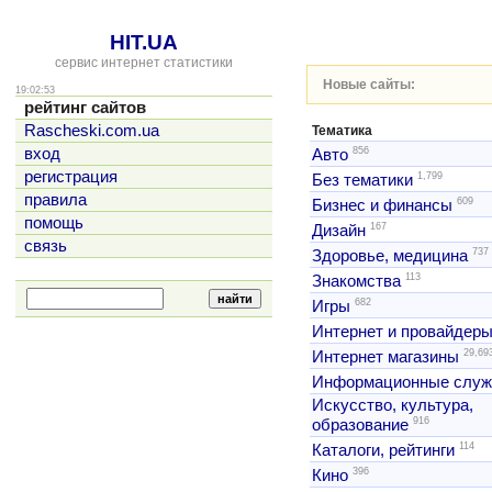
HIT.UA
сервис интернет статистики
Новые сайты:
19:02:53
рейтинг сайтов
Rascheski.com.ua
Тематика
856
вход
Авто
регистрация
1,799
Без тематики
правила
609
Бизнес и финансы
помощь
167
Дизайн
связь
737
Здоровье, медицина
113
Знакомства
682
Игры
Интернет и провайдер
29,69
Интернет магазины
Информационные слу
Искусство, культура,
916
образование
114
Каталоги, рейтинги
396
Кино