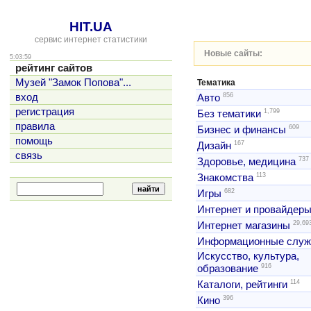
HIT.UA
сервис интернет статистики
Новые сайты:
5:03:59
рейтинг сайтов
Музей "Замок Попова"...
Тематика
856
вход
Авто
регистрация
1,799
Без тематики
правила
609
Бизнес и финансы
помощь
167
Дизайн
связь
737
Здоровье, медицина
113
Знакомства
682
Игры
Интернет и провайдер
29,69
Интернет магазины
Информационные слу
Искусство, культура,
916
образование
114
Каталоги, рейтинги
396
Кино