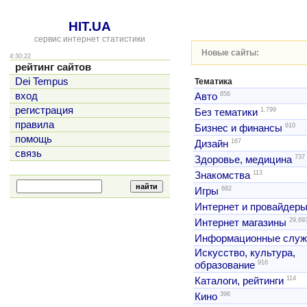
HIT.UA
сервис интернет статистики
Новые сайты:
4:30:22
рейтинг сайтов
Dei Tempus
Тематика
856
вход
Авто
регистрация
1,799
Без тематики
правила
610
Бизнес и финансы
помощь
167
Дизайн
связь
737
Здоровье, медицина
113
Знакомства
682
Игры
Интернет и провайдер
29,69
Интернет магазины
Информационные слу
Искусство, культура,
916
образование
114
Каталоги, рейтинги
396
Кино