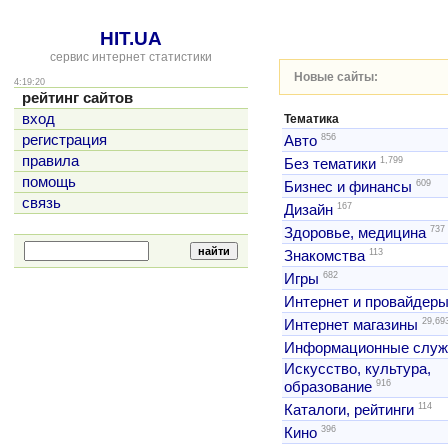
HIT.UA
сервис интернет статистики
Новые сайты:
4:19:20
рейтинг сайтов
вход
Тематика
856
регистрация
Авто
правила
1,799
Без тематики
помощь
609
Бизнес и финансы
связь
167
Дизайн
737
Здоровье, медицина
113
Знакомства
682
Игры
Интернет и провайдер
29,69
Интернет магазины
Информационные слу
Искусство, культура,
916
образование
114
Каталоги, рейтинги
396
Кино