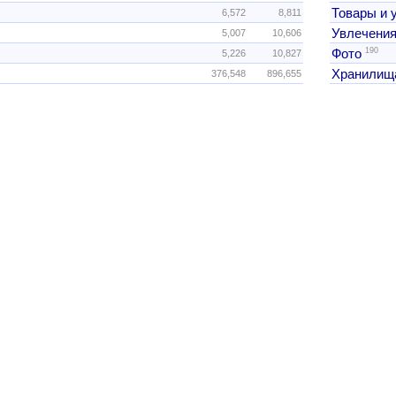
Товары и 
6,572
8,811
Увлечения
5,007
10,606
190
Фото
5,226
10,827
Хранилищ
376,548
896,655