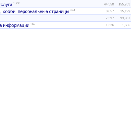
1,230
услуги
44,350
155,763
644
, хобби, персональные страницы
8,057
15,199
7,397
93,987
114
а информации
1,326
1,666