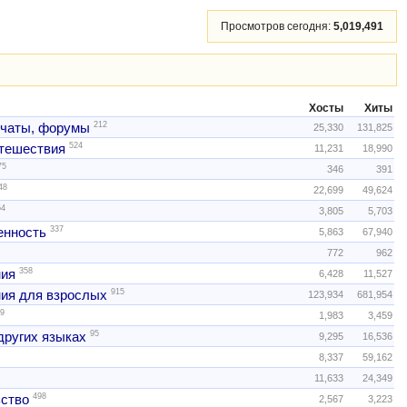
Просмотров сегодня:
5,019,491
Хосты
Хиты
212
 чаты, форумы
25,330
131,825
524
тешествия
11,231
18,990
75
346
391
48
22,699
49,624
54
3,805
5,703
337
нность
5,863
67,940
772
962
358
ния
6,428
11,527
915
ия для взрослых
123,934
681,954
9
1,983
3,459
95
других языках
9,295
16,536
8,337
59,162
11,633
24,349
498
ство
2,567
3,223