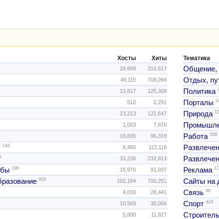
Хосты
Хиты
Тематика
Общение,
28,659
316,617
Отдых, пу
48,115
708,094
Политика
13,817
125,309
2
Порталы
512
2,291
1
Природа
23,213
122,647
Промышле
1,003
7,870
169
Работа
16,665
96,319
146
ы
Развлече
8,465
112,116
3
Развлечен
33,236
232,813
196
12
жбы
Реклама
15,970
91,937
916
образование
Сайты на 
102,184
700,251
90
Связь
4,030
28,441
424
Спорт
10,569
30,066
Строитель
5,800
11,827