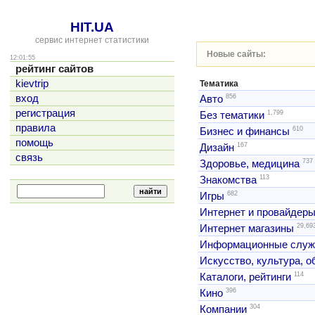
HIT.UA
сервис интернет статистики
Новые сайты:
12:01:55
рейтинг сайтов
kievtrip
Тематика
856
вход
Авто
регистрация
1,799
Без тематики
правила
610
Бизнес и финансы
помощь
167
Дизайн
связь
737
Здоровье, медицина
113
Знакомства
682
Игры
Интернет и провайдер
29,69
Интернет магазины
Информационные слу
Искусство, культура, 
114
Каталоги, рейтинги
396
Кино
304
Компании