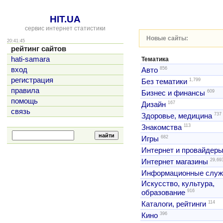
HIT.UA
сервис интернет статистики
Новые сайты:
20:41:45
рейтинг сайтов
hati-samara
Тематика
856
вход
Авто
регистрация
1,799
Без тематики
правила
609
Бизнес и финансы
помощь
167
Дизайн
связь
737
Здоровье, медицина
113
Знакомства
682
Игры
Интернет и провайдер
29,69
Интернет магазины
Информационные слу
Искусство, культура,
916
образование
114
Каталоги, рейтинги
396
Кино