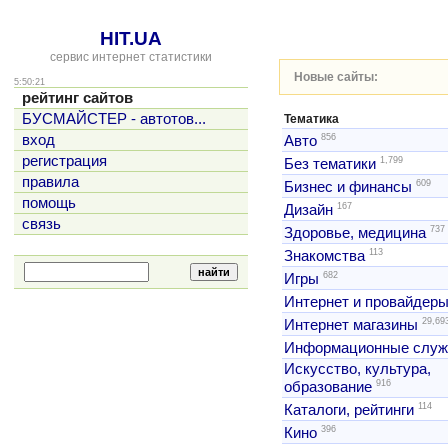
HIT.UA
сервис интернет статистики
Новые сайты:
5:50:21
рейтинг сайтов
БУСМАЙСТЕР - автотов...
Тематика
856
вход
Авто
регистрация
1,799
Без тематики
правила
609
Бизнес и финансы
помощь
167
Дизайн
связь
737
Здоровье, медицина
113
Знакомства
682
Игры
Интернет и провайдер
29,69
Интернет магазины
Информационные слу
Искусство, культура,
916
образование
114
Каталоги, рейтинги
396
Кино