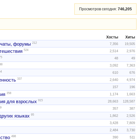
Просмотров сегодня:
746,205
Хосты
Хиты
212
 чаты, форумы
7,356
19,505
524
тешествия
2,514
2,976
75
48
49
48
3,092
7,363
54
610
676
337
нность
2,640
4,974
157
196
358
ния
1,174
1,663
915
ия для взрослых
28,663
128,587
9
357
387
95
других языках
1,862
2,526
3,428
7,809
2,484
3,730
498
ство
390
511