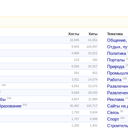
Хосты
Хиты
Тематика
Общение,
10,945
41,651
Отдых, пу
9,943
124,497
Политика
4,868
22,021
2
Порталы
124
182
1
Природа
9,556
20,257
Промышле
281
952
169
Работа
3,911
14,074
146
ы
Развлече
4,041
15,075
3
Развлечен
9,669
28,043
196
12
жбы
Реклама
4,847
11,686
916
образование
Сайты на 
30,482
104,717
90
Связь
1,793
3,604
424
Спорт
1,707
4,968
Строитель
1,250
1,401