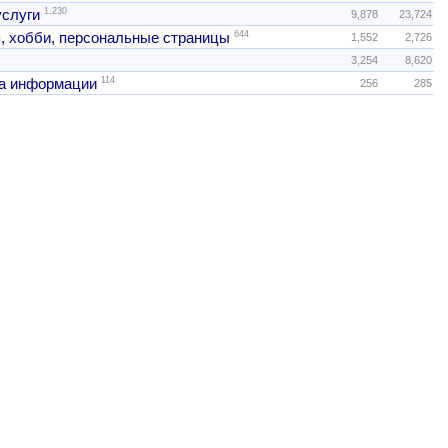
1,230
услуги
9,878
23,724
644
, хобби, персональные страницы
1,552
2,726
3,254
8,620
114
а информации
256
285