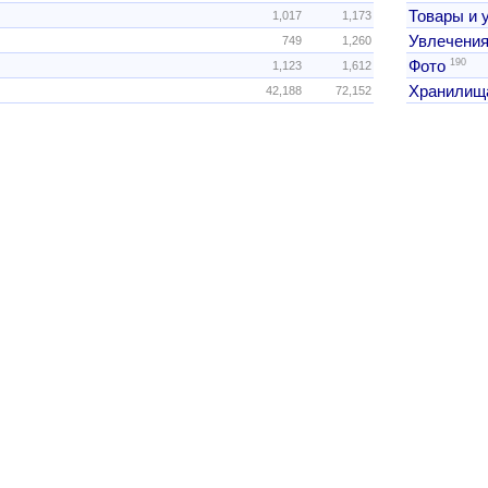
Товары и 
1,017
1,173
Увлечения
749
1,260
190
Фото
1,123
1,612
Хранилищ
42,188
72,152