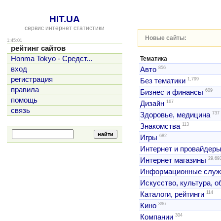
HIT.UA
сервис интернет статистики
Новые сайты:
1:45:01
рейтинг сайтов
Honma Tokyo - Средст...
Тематика
856
вход
Авто
регистрация
1,799
Без тематики
правила
609
Бизнес и финансы
помощь
167
Дизайн
связь
737
Здоровье, медицина
113
Знакомства
682
Игры
Интернет и провайдер
29,69
Интернет магазины
Информационные слу
Искусство, культура, 
114
Каталоги, рейтинги
396
Кино
304
Компании