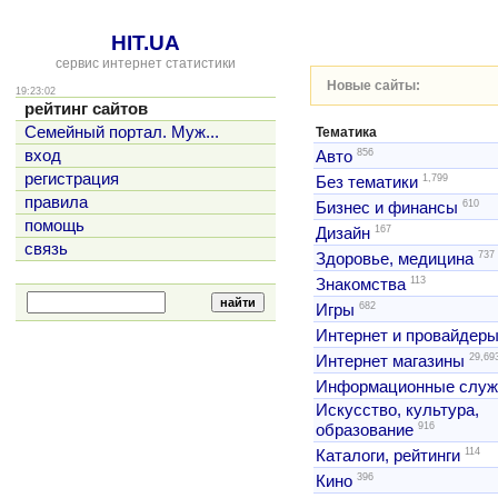
HIT.UA
сервис интернет статистики
Новые сайты:
19:23:02
рейтинг сайтов
Семейный портал. Муж...
Тематика
856
вход
Авто
регистрация
1,799
Без тематики
правила
610
Бизнес и финансы
помощь
167
Дизайн
связь
737
Здоровье, медицина
113
Знакомства
682
Игры
Интернет и провайдер
29,69
Интернет магазины
Информационные слу
Искусство, культура,
916
образование
114
Каталоги, рейтинги
396
Кино