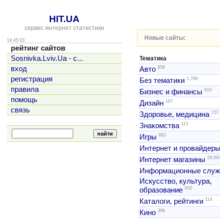
HIT.UA
сервис интернет статистики
Новые сайты:
14:45:03
рейтинг сайтов
Sosnivka.Lviv.Ua - с...
Тематика
856
вход
Авто
регистрация
1,799
Без тематики
правила
610
Бизнес и финансы
помощь
167
Дизайн
связь
737
Здоровье, медицина
113
Знакомства
682
Игры
Интернет и провайдер
29,69
Интернет магазины
Информационные слу
Искусство, культура,
916
образование
114
Каталоги, рейтинги
396
Кино