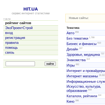
HIT.UA
сервис интернет статистики
Новые сайты:
7:06:50
рейтинг сайтов
ЭкоПроектСтрой
Тематика
856
вход
Авто
регистрация
1,799
Без тематики
правила
610
Бизнес и финансы
помощь
167
Дизайн
связь
737
Здоровье, медицина
113
Знакомства
682
Игры
Интернет и провайдер
29,69
Интернет магазины
Информационные слу
Искусство, культура,
916
образование
114
Каталоги, рейтинги
396
Кино