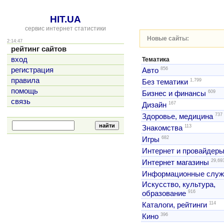
HIT.UA
сервис интернет статистики
Новые сайты:
2:14:47
рейтинг сайтов
вход
Тематика
856
регистрация
Авто
правила
1,799
Без тематики
помощь
609
Бизнес и финансы
связь
167
Дизайн
737
Здоровье, медицина
113
Знакомства
682
Игры
Интернет и провайдер
29,69
Интернет магазины
Информационные слу
Искусство, культура,
916
образование
114
Каталоги, рейтинги
396
Кино