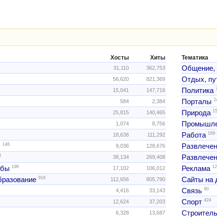
Хосты
Хиты
Тематика
Общение,
31,110
362,753
Отдых, пу
56,620
821,369
Политика
15,041
147,716
2
Порталы
584
2,384
1
Природа
25,815
140,465
Промышле
1,074
8,756
169
Работа
18,638
111,292
146
ы
Развлече
9,036
128,676
3
Развлечен
38,134
269,408
196
12
жбы
Реклама
17,102
106,012
916
образование
Сайты на 
112,656
805,790
90
Связь
4,416
33,143
424
Спорт
12,624
37,203
Строитель
6,328
13,687