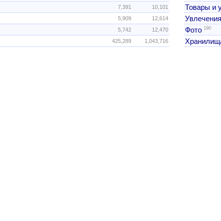
Товары и 
7,391
10,101
Увлечения
5,909
12,614
190
Фото
5,742
12,470
Хранилищ
425,289
1,043,716