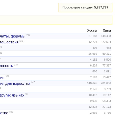
Просмотров сегодня:
5,787,787
Хосты
Хиты
212
 чаты, форумы
27,188
148,438
524
тешествия
12,724
22,504
75
406
458
48
26,939
59,371
54
4,152
6,500
337
нность
6,224
77,317
860
1,091
358
ния
7,176
13,497
915
ия для взрослых
140,645
781,666
9
2,176
3,769
95
других языках
10,412
19,142
9,030
68,353
12,823
27,173
498
ство
2,939
3,710