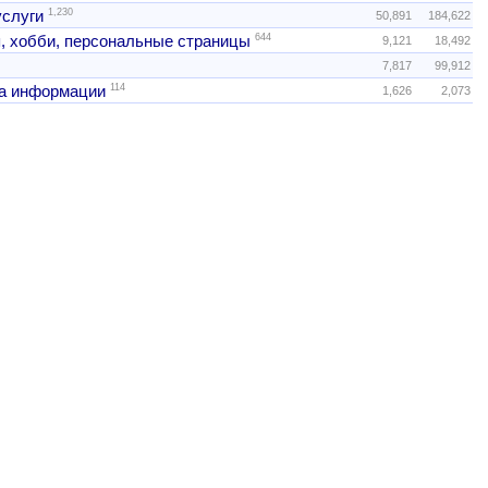
1,230
услуги
50,891
184,622
644
, хобби, персональные страницы
9,121
18,492
7,817
99,912
114
а информации
1,626
2,073