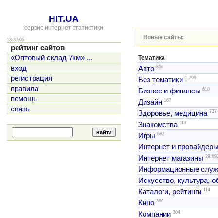
HIT.UA
сервис интернет статистики
Новые сайты:
13:37:05
рейтинг сайтов
«Оптовый склад 7км» ...
Тематика
856
вход
Авто
регистрация
1,799
Без тематики
правила
610
Бизнес и финансы
помощь
167
Дизайн
связь
737
Здоровье, медицина
113
Знакомства
682
Игры
Интернет и провайдер
29,69
Интернет магазины
Информационные слу
Искусство, культура, 
114
Каталоги, рейтинги
396
Кино
304
Компании