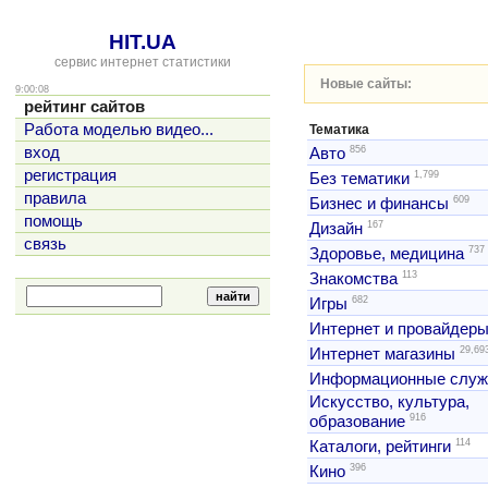
HIT.UA
сервис интернет статистики
Новые сайты:
9:00:08
рейтинг сайтов
Работа моделью видео...
Тематика
856
вход
Авто
регистрация
1,799
Без тематики
правила
609
Бизнес и финансы
помощь
167
Дизайн
связь
737
Здоровье, медицина
113
Знакомства
682
Игры
Интернет и провайдер
29,69
Интернет магазины
Информационные слу
Искусство, культура,
916
образование
114
Каталоги, рейтинги
396
Кино