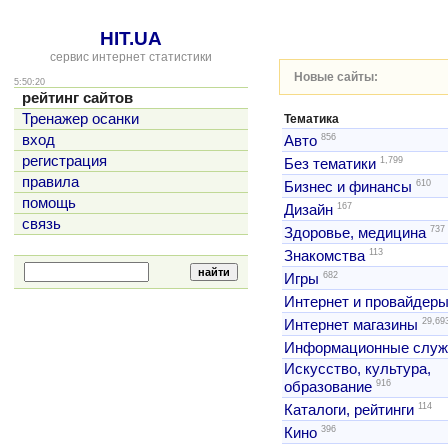
HIT.UA
сервис интернет статистики
Новые сайты:
5:50:20
рейтинг сайтов
Тренажер осанки
Тематика
856
вход
Авто
регистрация
1,799
Без тематики
правила
610
Бизнес и финансы
помощь
167
Дизайн
связь
737
Здоровье, медицина
113
Знакомства
682
Игры
Интернет и провайдер
29,69
Интернет магазины
Информационные слу
Искусство, культура,
916
образование
114
Каталоги, рейтинги
396
Кино