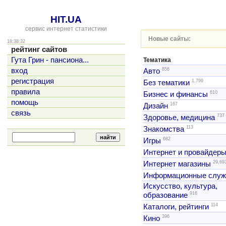
HIT.UA
сервис интернет статистики
Новые сайты:
18:38:32
рейтинг сайтов
Гута Грин - пансиона...
Тематика
856
вход
Авто
регистрация
1,799
Без тематики
правила
610
Бизнес и финансы
помощь
167
Дизайн
связь
737
Здоровье, медицина
113
Знакомства
682
Игры
Интернет и провайдер
29,69
Интернет магазины
Информационные слу
Искусство, культура,
916
образование
114
Каталоги, рейтинги
396
Кино