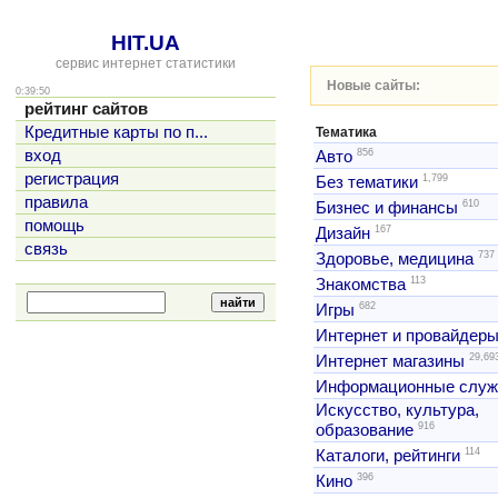
HIT.UA
сервис интернет статистики
Новые сайты:
0:39:50
рейтинг сайтов
Кредитные карты по п...
Тематика
856
вход
Авто
регистрация
1,799
Без тематики
правила
610
Бизнес и финансы
помощь
167
Дизайн
связь
737
Здоровье, медицина
113
Знакомства
682
Игры
Интернет и провайдер
29,69
Интернет магазины
Информационные слу
Искусство, культура,
916
образование
114
Каталоги, рейтинги
396
Кино