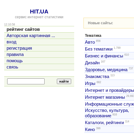
HIT.UA
сервис интернет статистики
Новые сайты:
12:10:58
рейтинг сайтов
Авторская картинная ...
Тематика
856
вход
Авто
регистрация
1,799
Без тематики
правила
610
Бизнес и финансы
помощь
167
Дизайн
связь
737
Здоровье, медицина
113
Знакомства
682
Игры
Интернет и провайдер
29,69
Интернет магазины
Информационные слу
Искусство, культура,
916
образование
114
Каталоги, рейтинги
396
Кино