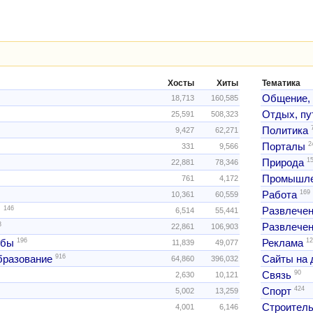
Хосты
Хиты
Тематика
Общение,
18,713
160,585
Отдых, пу
25,591
508,323
Политика
9,427
62,271
2
Порталы
331
9,566
1
Природа
22,881
78,346
Промышле
761
4,172
169
Работа
10,361
60,559
146
ы
Развлече
6,514
55,441
3
Развлечен
22,861
106,903
196
12
жбы
Реклама
11,839
49,077
916
образование
Сайты на 
64,860
396,032
90
Связь
2,630
10,121
424
Спорт
5,002
13,259
Строитель
4,001
6,146