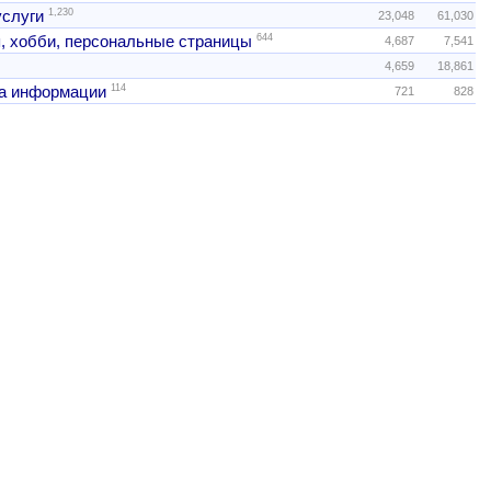
1,230
услуги
23,048
61,030
644
, хобби, персональные страницы
4,687
7,541
4,659
18,861
114
а информации
721
828