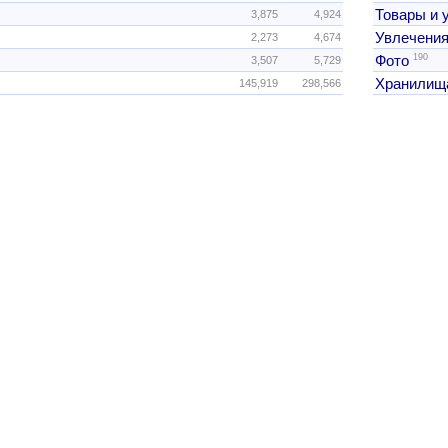
Товары и 
3,875
4,924
Увлечения
2,273
4,674
190
Фото
3,507
5,729
Хранилищ
145,919
298,566