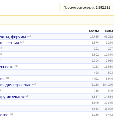
Просмотров сегодня:
2,592,681
Хосты
Хиты
212
 чаты, форумы
17,635
66,282
524
тешествия
6,574
9,276
75
191
207
48
8,502
19,870
54
2,304
2,960
337
нность
4,253
16,530
428
593
358
ния
4,011
5,946
915
ия для взрослых
71,218
384,275
9
738
849
95
других языках
5,587
14,584
5,949
32,875
6,653
11,029
498
ство
1,236
1,472