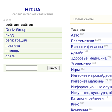
HIT.UA
сервис интернет статистики
Новые сайты:
6:36:53
рейтинг сайтов
Deniz Group
Тематика
856
вход
Авто
регистрация
1,799
Без тематики
правила
609
Бизнес и финансы
помощь
167
Дизайн
связь
737
Здоровье, медицина
113
Знакомства
682
Игры
Интернет и провайдер
29,69
Интернет магазины
Информационные слу
Искусство, культура, 
114
Каталоги, рейтинги
396
Кино
304
Компании