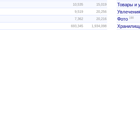
Товары и 
10,535
15,019
Увлечения
9,519
20,256
190
Фото
7,362
20,216
Хранилищ
693,345
1,934,098