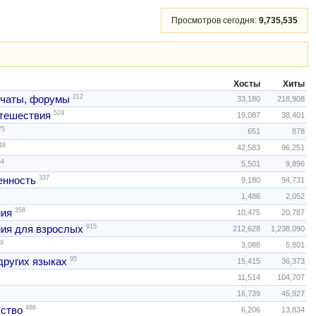
Просмотров сегодня:
9,735,535
Хосты
Хиты
212
 чаты, форумы
33,180
218,908
524
тешествия
19,087
38,401
75
651
878
48
42,583
96,251
54
5,501
9,896
337
нность
9,180
94,731
1,486
2,052
358
ния
10,475
20,787
915
ия для взрослых
212,628
1,238,090
9
3,088
5,801
95
других языках
15,415
36,373
11,514
104,707
16,739
45,927
498
ство
6,206
13,834