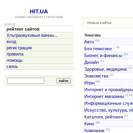
HIT.UA
сервис интернет статистики
Новые сайты:
19:49:19
рейтинг сайтов
Ультразвуковые ванны...
Тематика
856
вход
Авто
регистрация
1,799
Без тематики
правила
609
Бизнес и финансы
помощь
167
Дизайн
связь
737
Здоровье, медицина
113
Знакомства
682
Игры
Интернет и провайдер
29,69
Интернет магазины
Информационные слу
Искусство, культура, 
114
Каталоги, рейтинги
396
Кино
304
Компании