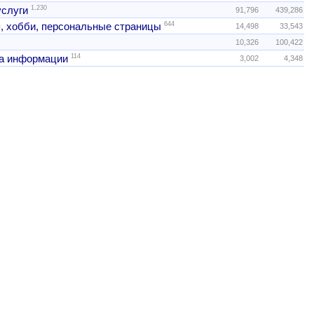
1,230
услуги
91,796
439,286
644
, хобби, персональные страницы
14,498
33,543
10,326
100,422
114
а информации
3,002
4,348