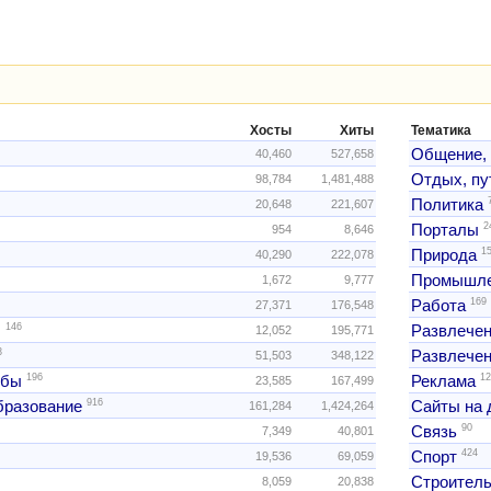
Хосты
Хиты
Тематика
Общение,
40,460
527,658
Отдых, пу
98,784
1,481,488
Политика
20,648
221,607
2
Порталы
954
8,646
1
Природа
40,290
222,078
Промышле
1,672
9,777
169
Работа
27,371
176,548
146
ы
Развлече
12,052
195,771
3
Развлечен
51,503
348,122
196
12
жбы
Реклама
23,585
167,499
916
образование
Сайты на 
161,284
1,424,264
90
Связь
7,349
40,801
424
Спорт
19,536
69,059
Строитель
8,059
20,838