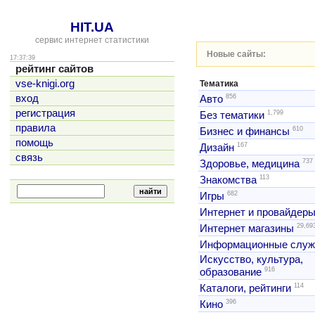
HIT.UA
сервис интернет статистики
Новые сайты:
17:37:39
рейтинг сайтов
vse-knigi.org
Тематика
856
вход
Авто
регистрация
1,799
Без тематики
правила
610
Бизнес и финансы
помощь
167
Дизайн
связь
737
Здоровье, медицина
113
Знакомства
682
Игры
Интернет и провайдер
29,69
Интернет магазины
Информационные слу
Искусство, культура,
916
образование
114
Каталоги, рейтинги
396
Кино