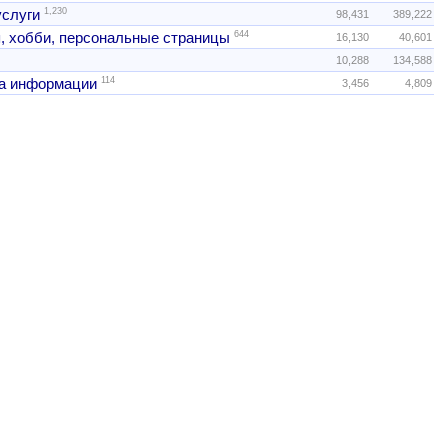
1,230
услуги
98,431
389,222
644
, хобби, персональные страницы
16,130
40,601
10,288
134,588
114
а информации
3,456
4,809