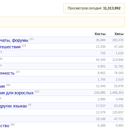
Просмотров сегодня:
11,313,992
Хосты
Хиты
212
 чаты, форумы
35,689
293,378
524
тешествия
21,336
47,182
75
733
1,015
48
56,349
123,906
54
5,991
11,761
337
нность
8,962
78,293
1,756
2,514
358
ния
12,446
26,878
915
ия для взрослых
242,885
1,495,203
9
2,886
4,598
95
других языках
17,537
53,232
12,578
125,837
18,198
47,731
498
ство
6,388
9,893