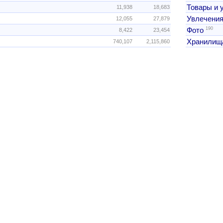
Товары и 
11,938
18,683
Увлечения
12,055
27,879
190
Фото
8,422
23,454
Хранилищ
740,107
2,115,860