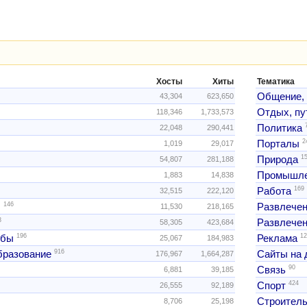
Хосты
Хиты
Тематика
Общение,
43,304
623,650
Отдых, пу
118,346
1,733,573
Политика
22,048
290,441
2
Порталы
1,019
29,017
1
Природа
54,807
281,188
Промышле
1,883
14,838
169
Работа
32,515
222,120
146
ы
Развлече
11,530
218,165
3
Развлечен
58,305
423,684
196
12
жбы
Реклама
25,067
184,983
916
образование
Сайты на 
176,967
1,664,287
90
Связь
6,881
39,185
424
Спорт
26,555
92,189
Строитель
8,706
25,198