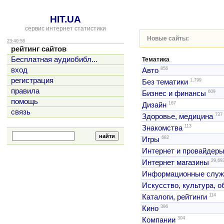
HIT.UA
сервис интернет статистики
Новые сайты:
23:40:58
рейтинг сайтов
Бесплатная аудиобибл...
Тематика
856
вход
Авто
регистрация
1,799
Без тематики
правила
609
Бизнес и финансы
помощь
167
Дизайн
связь
737
Здоровье, медицина
113
Знакомства
682
Игры
Интернет и провайдер
29,69
Интернет магазины
Информационные слу
Искусство, культура, 
114
Каталоги, рейтинги
396
Кино
304
Компании