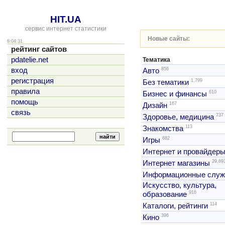
HIT.UA
сервис интернет статистики
Новые сайты:
6:04:31
рейтинг сайтов
pdatelie.net
Тематика
856
вход
Авто
регистрация
1,799
Без тематики
правила
610
Бизнес и финансы
помощь
167
Дизайн
связь
737
Здоровье, медицина
113
Знакомства
682
Игры
Интернет и провайдер
29,69
Интернет магазины
Информационные слу
Искусство, культура,
916
образование
114
Каталоги, рейтинги
396
Кино