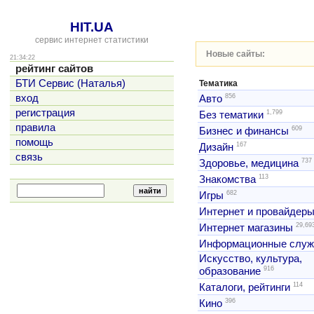
HIT.UA
сервис интернет статистики
Новые сайты:
21:34:22
рейтинг сайтов
БТИ Сервис (Наталья)
Тематика
856
вход
Авто
регистрация
1,799
Без тематики
правила
609
Бизнес и финансы
помощь
167
Дизайн
связь
737
Здоровье, медицина
113
Знакомства
682
Игры
Интернет и провайдер
29,69
Интернет магазины
Информационные слу
Искусство, культура,
916
образование
114
Каталоги, рейтинги
396
Кино